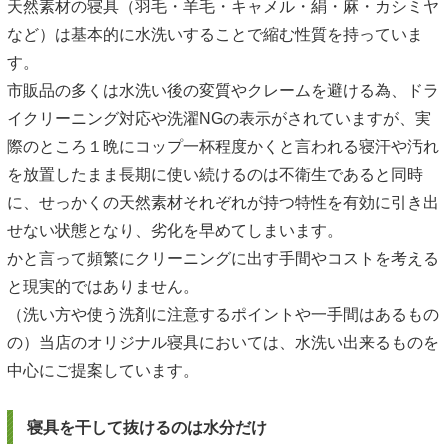
天然素材の寝具（羽毛・羊毛・キャメル・絹・麻・カシミヤ
など）は基本的に水洗いすることで縮む性質を持っていま
す。
市販品の多くは水洗い後の変質やクレームを避ける為、ドラ
イクリーニング対応や洗濯NGの表示がされていますが、実
際のところ１晩にコップ一杯程度かくと言われる寝汗や汚れ
を放置したまま長期に使い続けるのは不衛生であると同時
に、せっかくの天然素材それぞれが持つ特性を有効に引き出
せない状態となり、劣化を早めてしまいます。
かと言って頻繁にクリーニングに出す手間やコストを考える
と現実的ではありません。
（洗い方や使う洗剤に注意するポイントや一手間はあるもの
の）当店のオリジナル寝具においては、水洗い出来るものを
中心にご提案しています。
寝具を干して抜けるのは水分だけ