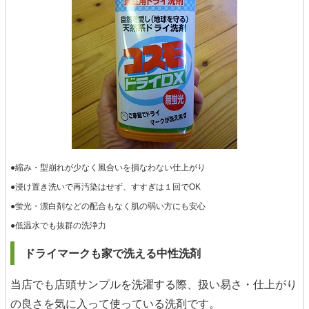
●縮み・型崩れが少なく風合いを損なわない仕上がり
●浸け置き洗いで再汚染はせず、すすぎは１回でOK
●蛍光・漂白剤などの配合もなく肌の弱い方にも安心
●低温水でも抜群の洗浄力
ドライマークも家で洗える中性洗剤
当店でも店頭サンプルを洗濯する際、扱い易さ・仕上がり
の良さを気に入って使っている洗剤です。