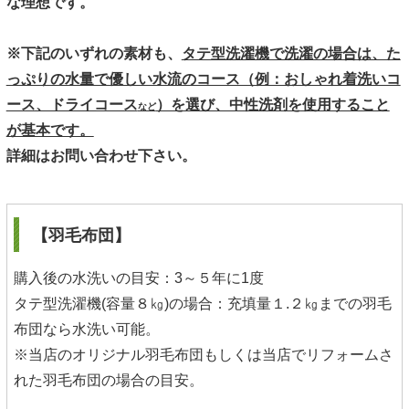
な理想です。
※下記のいずれの素材も、
タテ型洗濯機で洗濯の場合は、た
っぷりの水量で優しい水流のコース（例：おしゃれ着洗いコ
ース、ドライコース
）を選び、中性洗剤を使用すること
など
が基本です。
詳細はお問い合わせ下さい。
【羽毛布団】
購入後の水洗いの目安：3～５年に1度
タテ型洗濯機(容量８㎏)の場合：充填量１.２㎏までの羽毛
布団なら水洗い可能。
※当店のオリジナル羽毛布団もしくは当店でリフォームさ
れた羽毛布団の場合の目安。