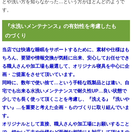
とや洗い方を知らなかった…という方がほとんどのようで
す。
『水洗いメンテナンス』の有効性を考慮したも
のづくり
当店では快適な睡眠をサポートするために、素材や仕様はも
ちろん、要望や情報交換が気軽に出来、安心してお任せでき
る職人さんや加工場も厳選して、オリジナル寝具を中心に企
画・ご提案をさせて頂いています。
同時に、数年で使い捨て…という手軽な既製品とは違い、自
宅でも出来る水洗いメンテナンスで耐久性UP…良い状態で
少しでも長く使って頂くことを考慮し、『洗える』『洗いや
すい』…を重要と考えた企画・ものづくりに取り組んでいま
す。
オリジナルとして直接、職人さんや加工場にお願いすること