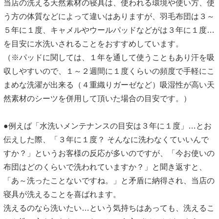
当店の洗える天然素材の寝具は、使われる環境や使い方、使
う方の体質などによって違いはありますが、羽毛布団は３～
５年に１度、キャメルやウールパッドなどがは３年に１度…
を目安に水洗いされることをおすすめしています。
（※パッドに関しては、１年を通して使うこともあり汗を吸
収しやすいので、１～２週間に１度くらいの頻度で手軽にこ
まめな洗濯が出来る（４重織りガーゼなど）吸湿性が高い天
然素材のシーツを併用して頂いた場合の目安です。）
●例えば「水洗いメンテナンスの目安は３年に１度」…とお
伝えした際、「３年に１度？ そんなに洗わなくていいんで
すか？」というお客様の反応が多いのですが、「今お使いの
布団はどのくらいで洗われていますか？」と聞き返すと、
「あ～洗ったことないですね。」と矛盾に納得され、当店の
寝具が洗えることを喜ばれます。
洗えるのなら洗いたい…という気持ちはあっても、洗えるこ