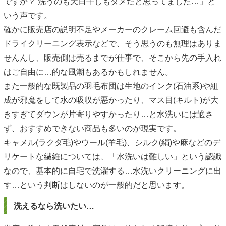
ですか？ 洗うのも天日干しもダメだと思ってました…」と
いう声です。
確かに販売店の説明不足やメーカーのクレーム回避も含んだ
ドライクリーニング表示などで、そう思うのも無理はありま
せんんし、販売側は売るまでが仕事で、そこから先の手入れ
はご自由に…的な風潮もあるかもしれません。
また一般的な既製品の羽毛布団は生地のインク(石油系)や組
成が邪魔をして水の吸収が悪かったり、マス目(キルト)が大
きすぎてダウンが片寄りやすかったり…と水洗いには適さ
ず、おすすめできない商品も多いのが現実です。
キャメル(ラクダ毛)やウール(羊毛)、シルク(絹)や麻などのデ
リケートな繊維については、「水洗いは難しい」という認識
なので、基本的に自宅で洗濯する…水洗いクリーニングに出
す…という判断はしないのが一般的だと思います。
洗えるなら洗いたい…